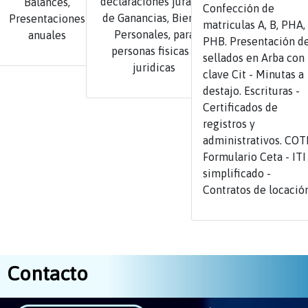
declaraciones juradas
Balances,
Confección de
de Ganancias, Bienes
Presentaciones
matriculas A, B, PHA,
Personales, para
anuales
PHB. Presentación d
personas fisicas y
sellados en Arba con
juridicas
clave Cit - Minutas a
destajo. Escrituras -
Certificados de
registros y
administrativos. COTI
Formulario Ceta - ITI
simplificado -
Contratos de locació
Contacto