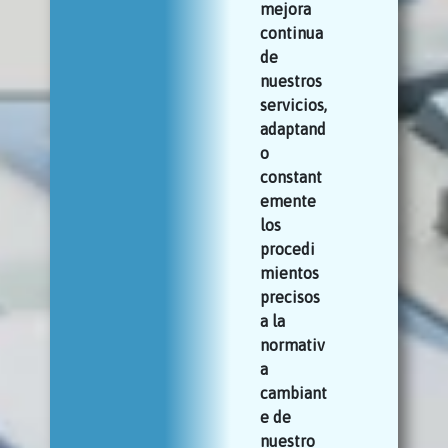
mejora
continua
de
nuestros
servicios,
adaptand
o
constant
emente
los
procedi
mientos
precisos
a la
normativ
a
cambiant
e de
nuestro