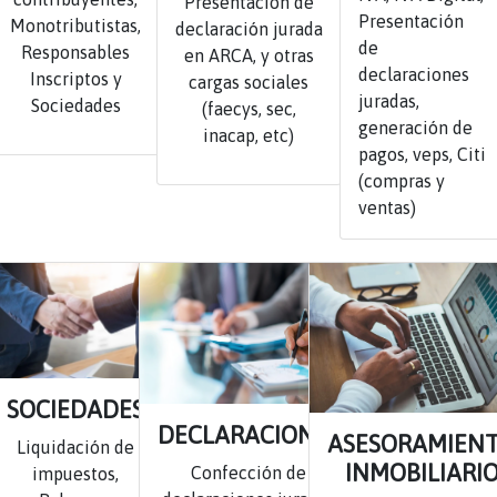
Presentación de
Presentación
Monotributistas,
declaración jurada
de
Responsables
en ARCA, y otras
declaraciones
Inscriptos y
cargas sociales
juradas,
Sociedades
(faecys, sec,
generación de
inacap, etc)
pagos, veps, Citi
(compras y
ventas)
SOCIEDADES
DECLARACIONES
ASESORAMIEN
Liquidación de
INMOBILIARI
Confección de
impuestos,