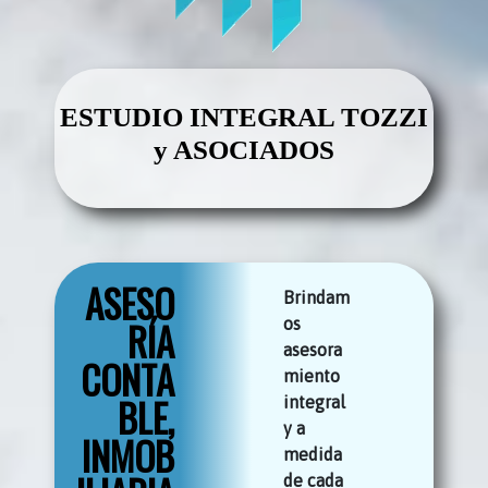
ESTUDIO INTEGRAL TOZZI
y ASOCIADOS
ASESO
Brindam
RÍA
os
asesora
CONTA
miento
BLE,
integral
y a
INMOB
medida
de cada