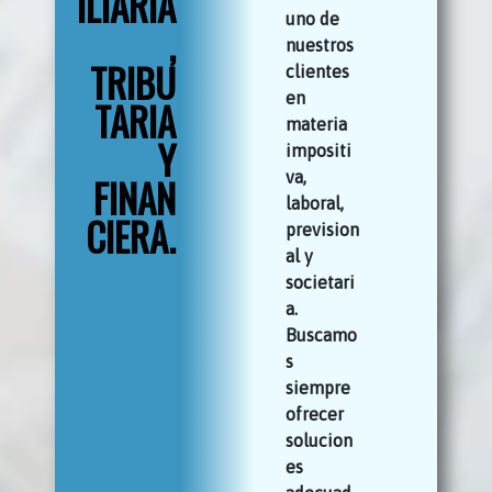
ILIARIA
uno de
,
nuestros
TRIBU
clientes
en
TARIA
materia
Y
impositi
va,
FINAN
laboral,
CIERA.
prevision
al y
societari
a.
Buscamo
s
siempre
ofrecer
solucion
es