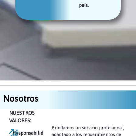
país.
Nosotros
NUESTROS
VALORES:
Brindamos un servicio profesional,
Responsabilid
adaptado a los requerimientos de