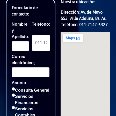
Nuestra ubicación:
Formulario de
Dirección: Av. de Mayo
contacto:
553, Villa Adelina, Bs. As.
Nombre
Telefono:
Teléfono: 011-2142-6327
y
Apellido:
Correo
electrónico;
Asunto:
Consulta General
Servicios
Financieros
Servicios
Contables