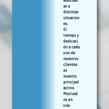
adecuad
as a
distintas
situacion
es.
El
tiempo y
dedicaci
ón a cada
uno de
nuestros
clientes
es
nuestro
principal
activo.
Motivad
os en
una